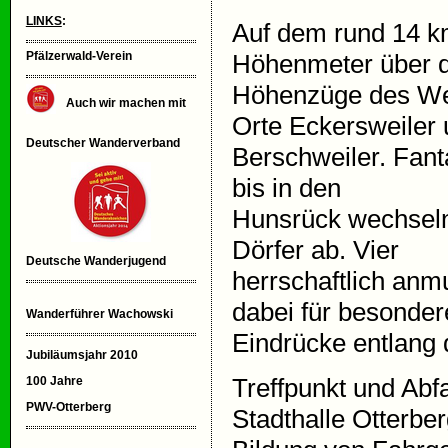
LINKS
:
Auf dem rund 14 
Pfälzerwald-Verein
Höhenmeter über d
Höhenzüge des Wes
Auch wir machen mit
Orte Eckersweiler
Deutscher Wanderverband
Berschweiler. Fant
bis in den
Hunsrück wechseln 
Dörfer ab. Vier
Deutsche Wanderjugend
herrschaftlich an
dabei für besonder
Wanderführer Wachowski
Eindrücke entlang 
Jubiläumsjahr 2010
Treffpunkt und Ab
100 Jahre
PWV-Otterberg
Stadthalle Otterber