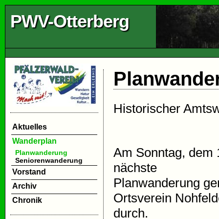
PWV-Otterberg
Planwande
Historischer Amts
Aktuelles
Wanderplan
Am Sonntag, dem 19
Planwanderung
Seniorenwanderung
nächste
Vorstand
Planwanderung ge
Archiv
Ortsverein Nohfel
Chronik
durch.